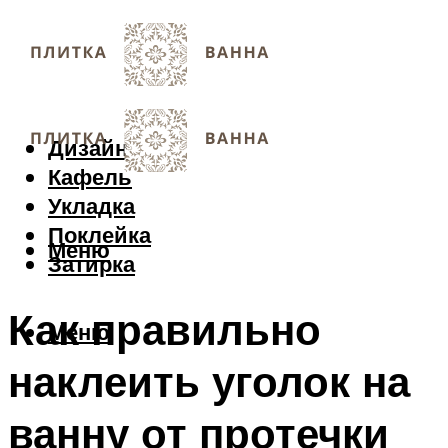
Дизайн
Кафель
Укладка
Поклейка
Меню
Затирка
Как правильно
Меню
наклеить уголок на
ванну от протечки