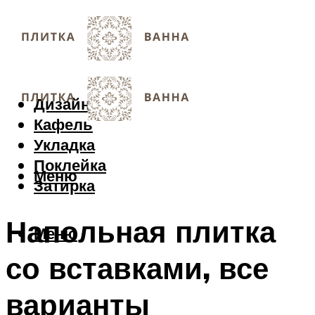
Дизайн
Кафель
Укладка
Поклейка
Меню
Затирка
Напольная плитка
Меню
со вставками, все
варианты