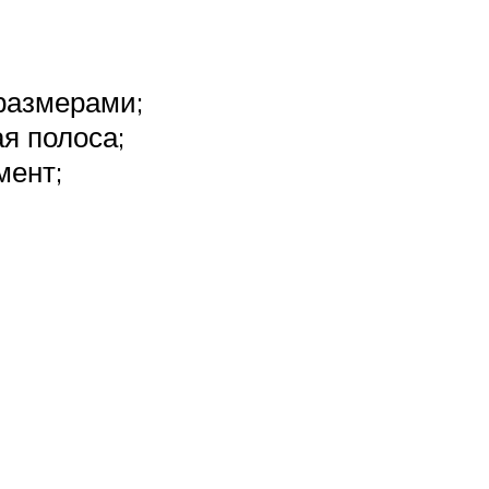
 размерами;
я полоса;
ент;