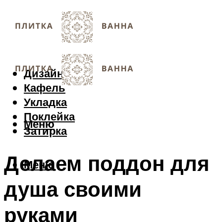
Дизайн
Кафель
Укладка
Поклейка
Меню
Затирка
Делаем поддон для
Меню
душа своими
руками