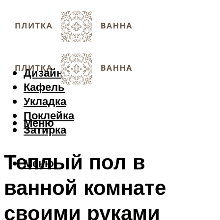
Дизайн
Кафель
Укладка
Поклейка
Меню
Затирка
Теплый пол в
Меню
ванной комнате
своими руками