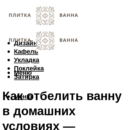
Дизайн
Кафель
Укладка
Поклейка
Меню
Затирка
Как отбелить ванну
Меню
в домашних
условиях —