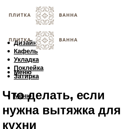
Дизайн
Кафель
Укладка
Поклейка
Меню
Затирка
Что делать, если
Меню
нужна вытяжка для
кухни