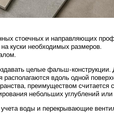
анных стоечных и направляющих про
 на куски необходимых размеров.
алом.
здавать целые фальш-конструкции. 
я располагаются вдоль одной поверх
транства, преимуществом считается 
рования небольших углублений или
ы учета воды и перекрывающие венти