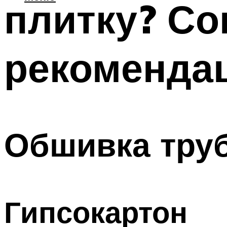
плитку? Со
рекоменда
Обшивка тру
Гипсокартон