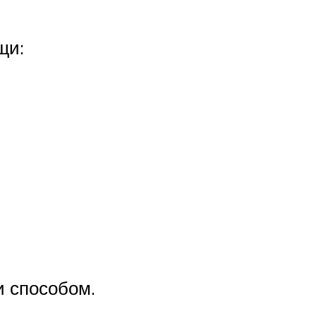
щи:
и способом.