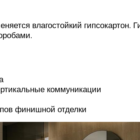
няется влагостойкий гипсокартон. Г
оробами.
а
ертикальные коммуникации
ипов финишной отделки