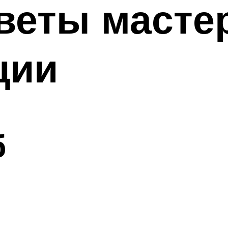
веты масте
ции
б