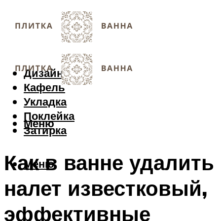
Дизайн
Кафель
Укладка
Поклейка
Меню
Затирка
Как в ванне удалить
Меню
налет известковый,
эффективные