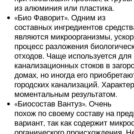
из алюминия или пластика.
«Био Фаворит». Одним из
составных ингредиентов средств
являются микроорганизмы, уск
процесс разложения биологичес
отходов. Чаще используется для
канализационных стоков в загор
домах, но иногда его приобретаю
городских канализаций. Характе
моментальным результатом.
«Биосостав Вантуз». Очень
похож по своему составу на пр
вариант, так как содержит микр
органического происхождения. Н