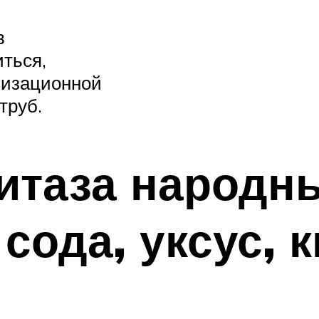
в
иться,
лизационной
труб.
нитаза народн
сода, уксус, 