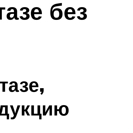
тазе без
тазе,
одукцию