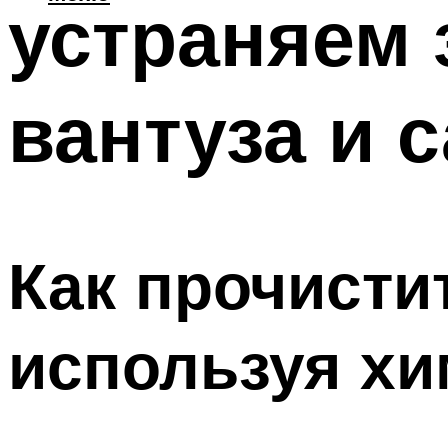
устраняем 
вантуза и 
Как прочистит
используя х