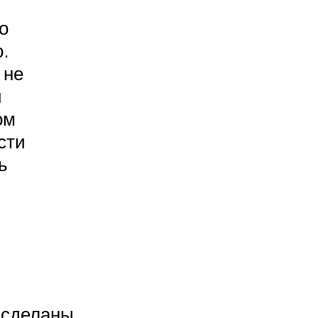
о
.
 не
и
ом
сти
ь
 сделаны