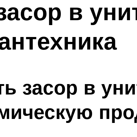
засор в уни
сантехника
ь засор в уни
имическую пр