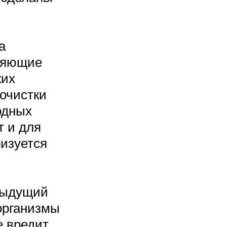
а
оряющие
ких
 очистки
одных
т и для
ризуется
едыдущий
оорганизмы
е вредит