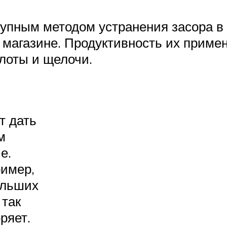
пным методом устранения засора в 
 магазине. Продуктивность их приме
лоты и щелочи.
т дать
м
е.
ример,
ольших
 так
ряет.