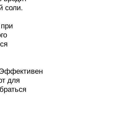
й соли.
 при
го
тся
. Эффективен
от для
абраться