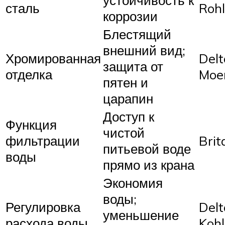
устойчивость к
сталь
Rohl
коррозии
Блестящий
внешний вид;
Хромированная
Delt
защита от
отделка
Moe
пятен и
царапин
Доступ к
Функция
чистой
фильтрации
Brit
питьевой воде
воды
прямо из крана
Экономия
воды;
Регулировка
Delt
уменьшение
расхода воды
Kohl