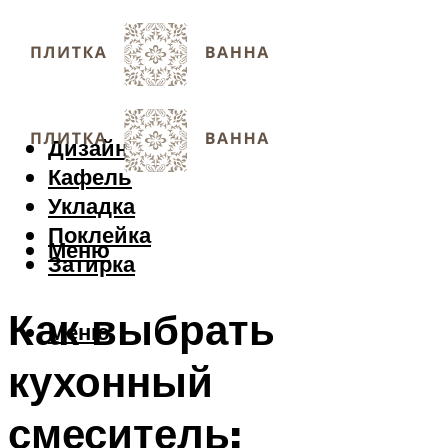
Дизайн
Кафель
Укладка
Поклейка
Меню
Затирка
Как выбрать
Меню
кухонный
смеситель: