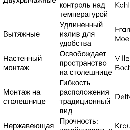
Двухрычажные
контроль над
Kohl
температурой
Удлиненный
Fran
Вытяжные
излив для
Moe
удобства
Освобождает
Настенный
Vill
пространство
монтаж
Boc
на столешнице
Гибкость
Монтаж на
расположения;
Delt
столешнице
традиционный
вид
Прочность;
Нержавеющая
Krau