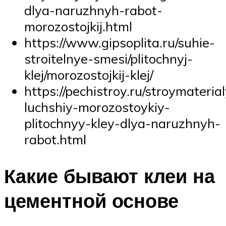
dlya-naruzhnyh-rabot-
morozostojkij.html
https://www.gipsoplita.ru/suhie-
stroitelnye-smesi/plitochnyj-
klej/morozostojkij-klej/
https://pechistroy.ru/stroymateria
luchshiy-morozostoykiy-
plitochnyy-kley-dlya-naruzhnyh-
rabot.html
Какие бывают клеи на
цементной основе