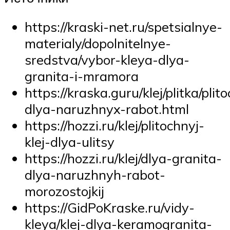
https://kraski-net.ru/spetsialnye-
materialy/dopolnitelnye-
sredstva/vybor-kleya-dlya-
granita-i-mramora
https://kraska.guru/klej/plitka/plit
dlya-naruzhnyx-rabot.html
https://hozzi.ru/klej/plitochnyj-
klej-dlya-ulitsy
https://hozzi.ru/klej/dlya-granita-
dlya-naruzhnyh-rabot-
morozostojkij
https://GidPoKraske.ru/vidy-
kleya/klej-dlya-keramogranita-