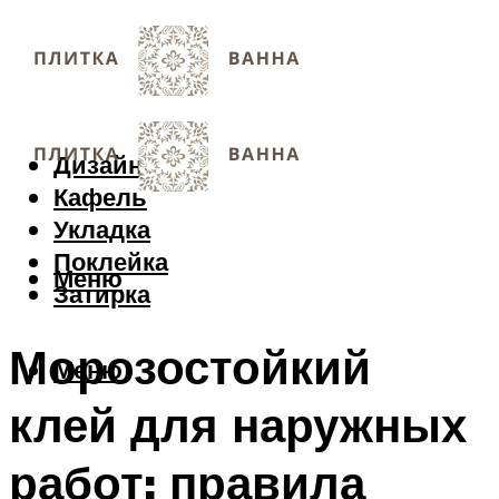
Дизайн
Кафель
Укладка
Поклейка
Меню
Затирка
Морозостойкий
Меню
клей для наружных
работ: правила