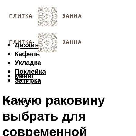
Дизайн
Кафель
Укладка
Поклейка
Меню
Затирка
Какую раковину
Меню
выбрать для
современной