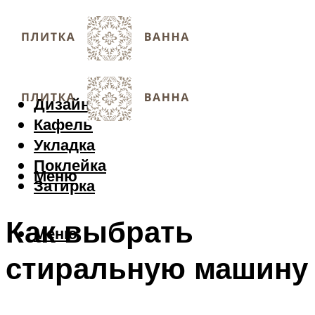
Дизайн
Кафель
Укладка
Поклейка
Меню
Затирка
Как выбрать
Меню
стиральную машину