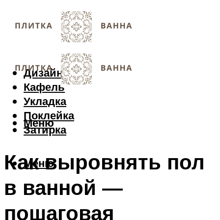
Дизайн
Кафель
Укладка
Поклейка
Меню
Затирка
Как выровнять пол
Меню
в ванной —
пошаговая