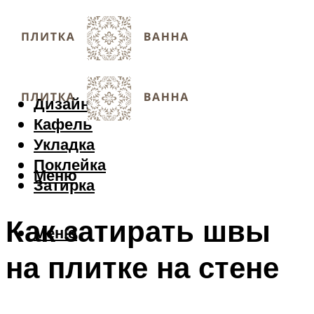
Дизайн
Кафель
Укладка
Поклейка
Меню
Затирка
Как затирать швы
Меню
на плитке на стене