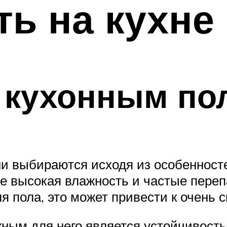
ь на кухне
 кухонным по
ни выбираются исходя из особенност
хне высокая влажность и частые пере
 пола, это может привести к очень 
ным для него является устойчивость