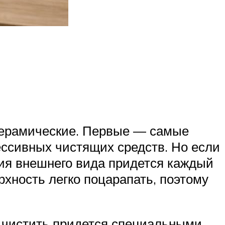
 керамические. Первые — самые
ессивных чистящих средств. Но если
ния внешнего вида придется каждый
рхность легко поцарапать, поэтому
: чистить придется специальными