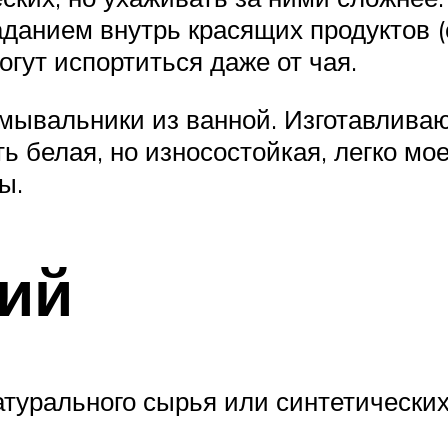
аданием внутрь красящих продуктов 
гут испортиться даже от чая.
мывальники из ванной. Изготавливаю
 белая, но износостойкая, легко мое
ы.
ий
атурального сырья или синтетически