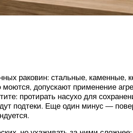
нных раковин: стальные, каменные,
о моются, допускают применение агр
тите: протирать насухо для сохране
дут подтеки. Еще один минус — пове
ндуется.
ких, но ухаживать за ними сложнее