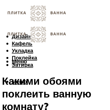
Дизайн
Кафель
Укладка
Поклейка
Меню
Затирка
Какими обоями
Меню
поклеить ванную
комнату?