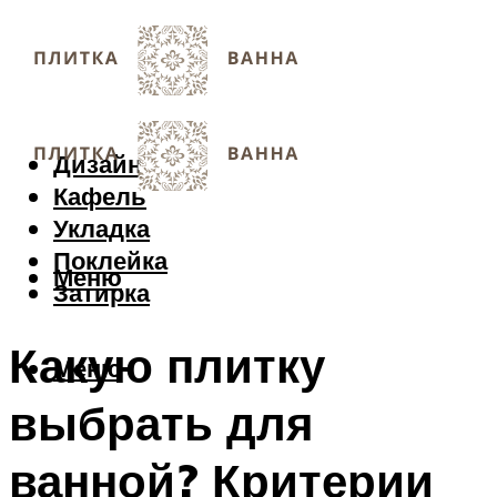
Дизайн
Кафель
Укладка
Поклейка
Меню
Затирка
Какую плитку
Меню
выбрать для
ванной? Критерии