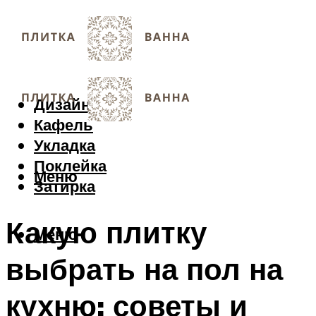
Дизайн
Кафель
Укладка
Поклейка
Меню
Затирка
Какую плитку
Меню
выбрать на пол на
кухню: советы и