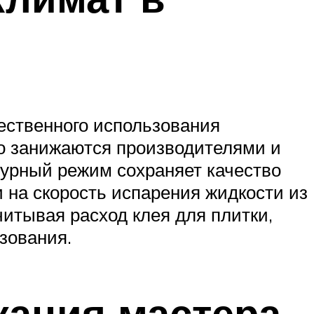
ественного использования
но занижаются производителями и
турный режим сохраняет качество
и на скорость испарения жидкости из
читывая расход клея для плитки,
зования.
кация мастера