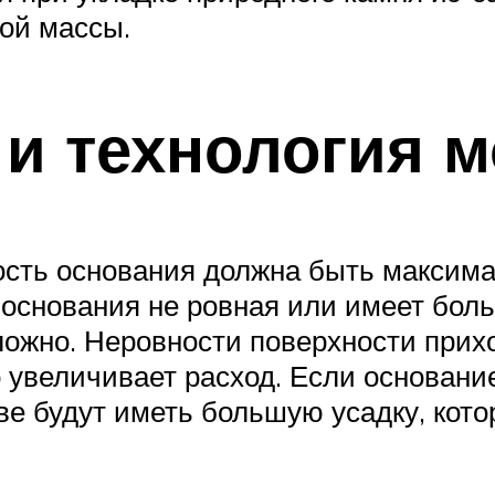
вой массы.
 и технология 
сть основания должна быть максимал
ь основания не ровная или имеет бо
ложно. Неровности поверхности прихо
но увеличивает расход. Если основан
ове будут иметь большую усадку, кот