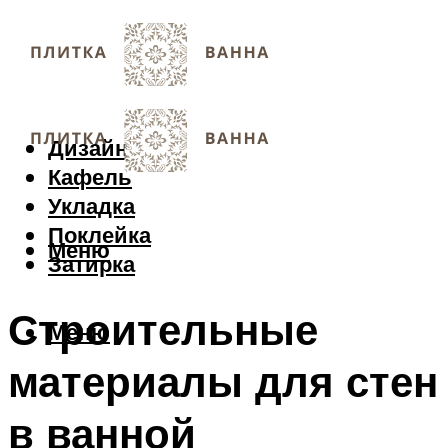
Дизайн
Кафель
Укладка
Поклейка
Меню
Затирка
Строительные
Меню
материалы для стен
в ванной