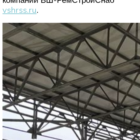
vshrss.ru
.