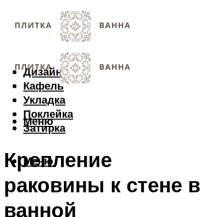
Дизайн
Кафель
Укладка
Поклейка
Меню
Затирка
Крепление
Меню
раковины к стене в
ванной