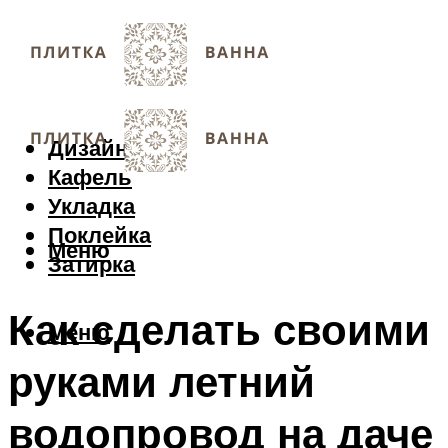
Дизайн
Кафель
Укладка
Поклейка
Меню
Затирка
Как сделать своими
Меню
руками летний
водопровод на даче