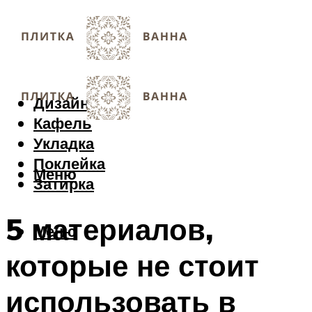
Дизайн
Кафель
Укладка
Поклейка
Меню
Затирка
5 материалов,
Меню
которые не стоит
использовать в