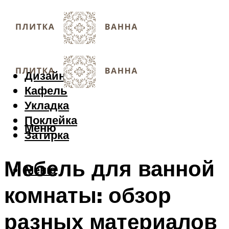
Дизайн
Кафель
Укладка
Поклейка
Меню
Затирка
Мебель для ванной
Меню
комнаты: обзор
разных материалов