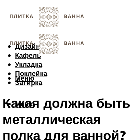
Дизайн
Кафель
Укладка
Поклейка
Меню
Затирка
Какая должна быть
Меню
металлическая
полка для ванной?