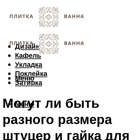
Дизайн
Кафель
Укладка
Поклейка
Меню
Затирка
Могут ли быть
Меню
разного размера
штуцер и гайка для