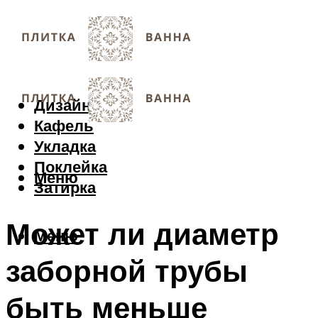
Дизайн
Кафель
Укладка
Поклейка
Меню
Затирка
Может ли диаметр
Меню
заборной трубы
быть меньше