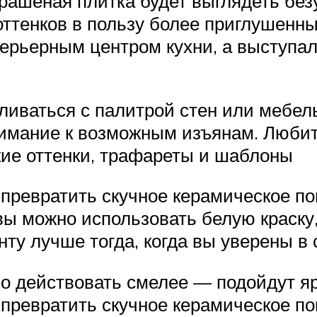
 крашеная плитка будет выглядеть бе
оттенков в пользу более приглушенн
терьерным центром кухни, а выступ
сливаться с палитрой стен или мебе
внимание к возможным изъянам. Люби
кие оттенки, трафареты и шаблоны
превратить скучное керамическое по
вы можно использовать белую краску,
анту лучше тогда, когда вы уверены 
о действовать смелее — подойдут яр
превратить скучное керамическое по