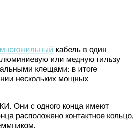
 многожильный
кабель в один
 алюминиевую или медную гильзу
иальными клещами: в итоге
ении нескольких мощных
КИ. Они с одного конца имеют
онца расположено контактное кольцо,
еммником.