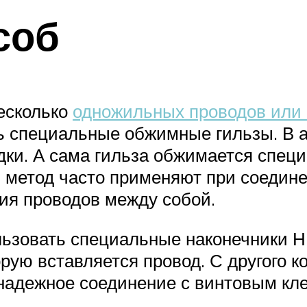
соб
есколько
одножильных проводов или
ть специальные обжимные гильзы. В
ки. А сама гильза обжимается спец
й метод часто применяют при соедин
ния проводов между собой.
ьзовать специальные наконечники Н
ую вставляется провод. С другого к
надежное соединение с винтовым кл