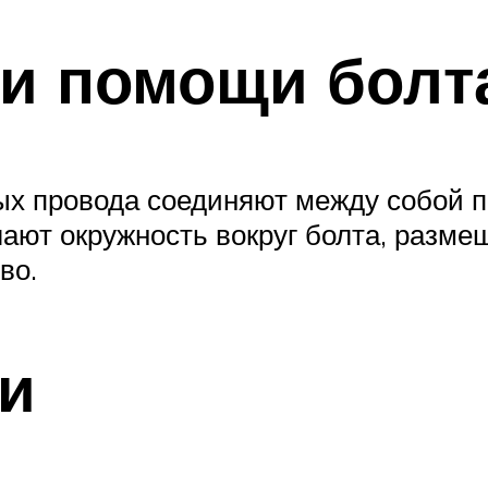
и помощи болт
х провода соединяют между собой пр
лают окружность вокруг болта, разм
во.
и