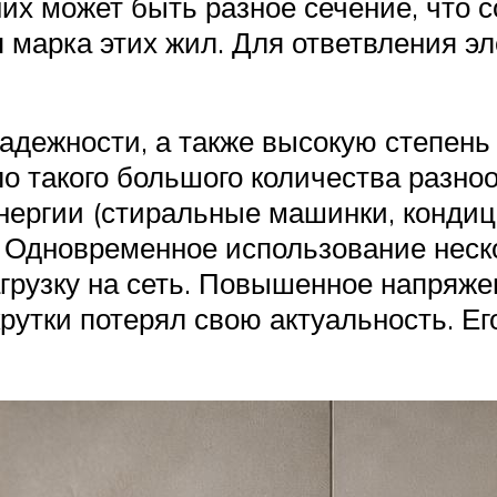
 них может быть разное сечение, что 
я марка этих жил. Для ответвления э
надежности, а также высокую степень
ло такого большого количества разно
энергии (стиральные машинки, конди
). Одновременное использование нес
грузку на сеть. Повышенное напряже
рутки потерял свою актуальность. Е