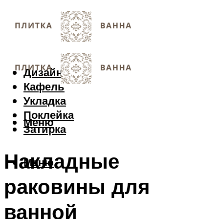
Дизайн
Кафель
Укладка
Поклейка
Меню
Затирка
Накладные
Меню
раковины для
ванной