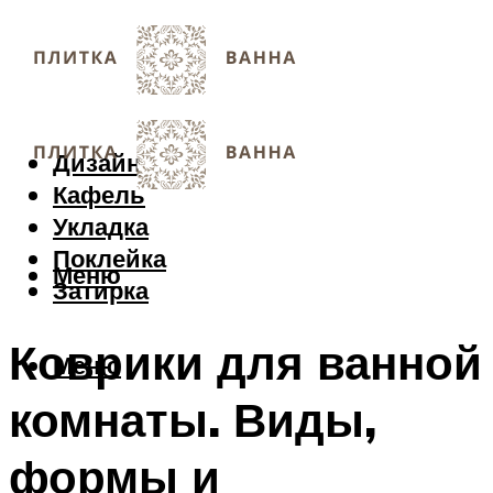
Дизайн
Кафель
Укладка
Поклейка
Меню
Затирка
Коврики для ванной
Меню
комнаты. Виды,
формы и