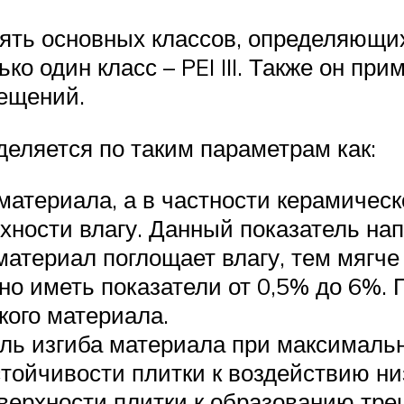
ять основных классов, определяющих
ко один класс – PEI III. Также он пр
ещений.
деляется по таким параметрам как:
материала, а в частности керамическ
ности влагу. Данный показатель нап
материал поглощает влагу, тем мягче
но иметь показатели от 0,5% до 6%.
кого материала.
ель изгиба материала при максимальн
стойчивости плитки к воздействию ни
верхности плитки к образованию тре