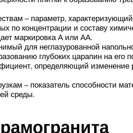
ествам – параметр, характеризующий
ых по концентрации и составу химиче
ает маркировка А или АА.
нимый для неглазурованной напольн
азованию глубоких царапин на его п
фициент, определяющий изменение р
рузкам – показатель способности ма
ей среды.
ерамогранита