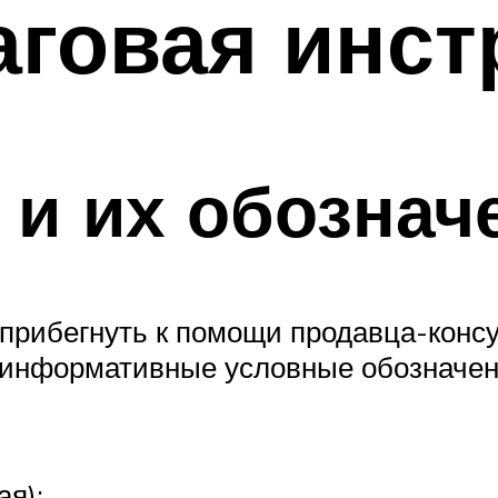
аговая инст
и их обознач
прибегнуть к помощи продавца-консу
 информативные условные обозначен
ая);