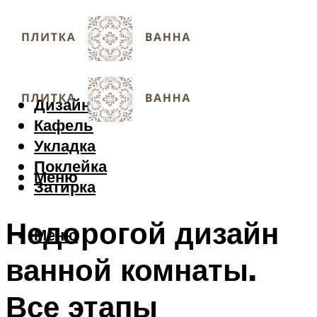
Дизайн
Кафель
Укладка
Поклейка
Меню
Затирка
Недорогой дизайн
Меню
ванной комнаты.
Все этапы