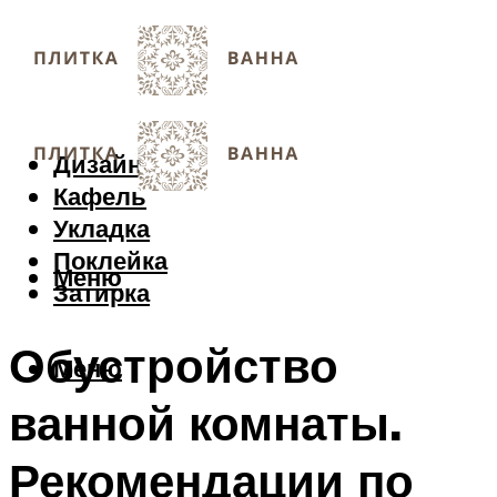
Дизайн
Кафель
Укладка
Поклейка
Меню
Затирка
Обустройство
Меню
ванной комнаты.
Рекомендации по