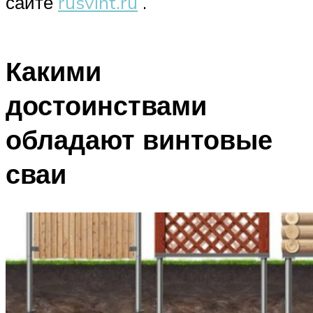
сайте
rusvint.ru
.
Какими
достоинствами
обладают винтовые
сваи