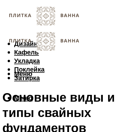
Дизайн
Кафель
Укладка
Поклейка
Меню
Затирка
Основные виды и
Меню
типы свайных
фундаментов