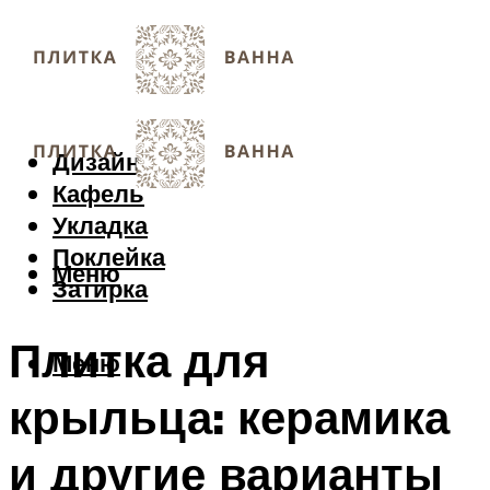
Дизайн
Кафель
Укладка
Поклейка
Меню
Затирка
Плитка для
Меню
крыльца: керамика
и другие варианты