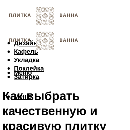
Дизайн
Кафель
Укладка
Поклейка
Меню
Затирка
Как выбрать
Меню
качественную и
красивую плитку