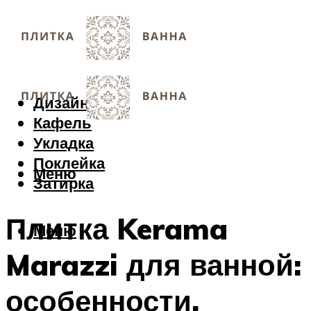
Дизайн
Кафель
Укладка
Поклейка
Меню
Затирка
Плитка Kerama
Меню
Marazzi для ванной:
особенности,