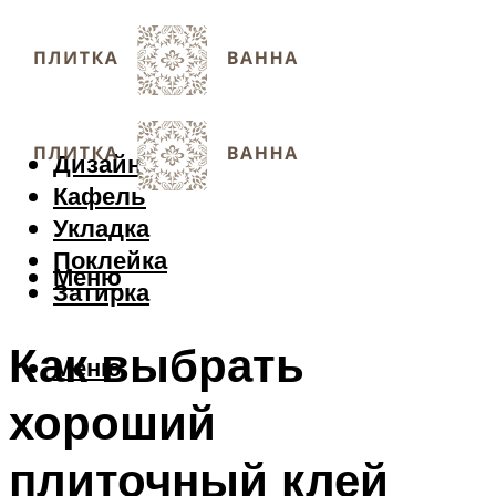
Дизайн
Кафель
Укладка
Поклейка
Меню
Затирка
Как выбрать
Меню
хороший
плиточный клей