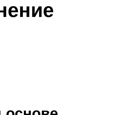
нение
й основе