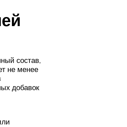
лей
нный состав,
ет не менее
з
ных добавок
или