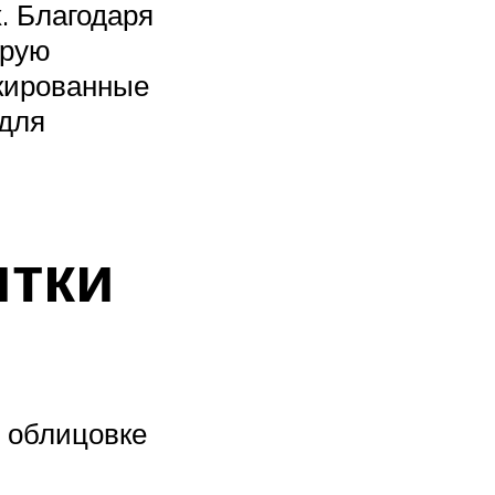
. Благодаря
арую
акированные
 для
итки
 облицовке