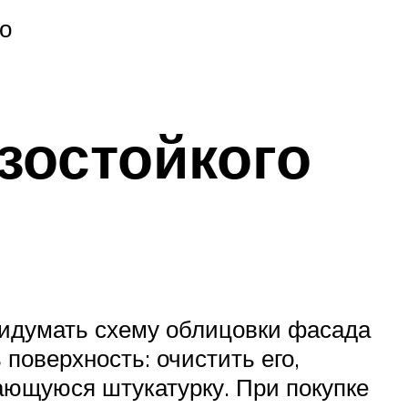
но
зостойкого
ридумать схему облицовки фасада
поверхность: очистить его,
ающуюся штукатурку. При покупке