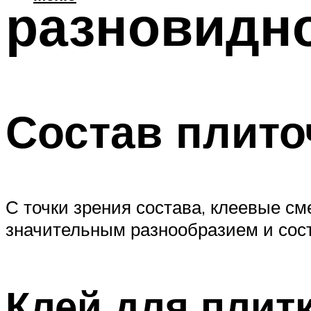
разновидно
Состав плито
С точки зрения состава, клеевые см
значительным разнообразием и состо
Клей для плит