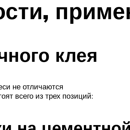
сти, приме
чного клея
еси не отличаются
ят всего из трех позиций:
ки на цементно