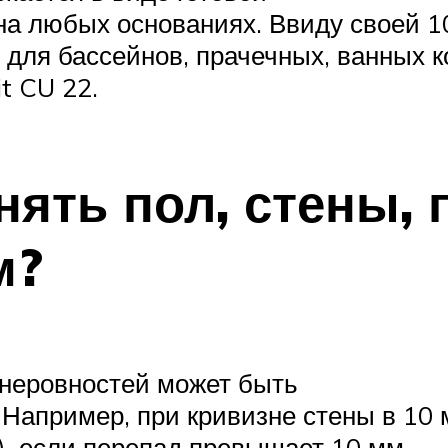
 на любых основаниях. Ввиду своей 
для бассейнов, прачечных, ванных к
t CU 22.
ять пол, стены, 
м?
неровностей может быть
 Например, при кривизне стены в 10
й), если перепад превышает 10 мм.