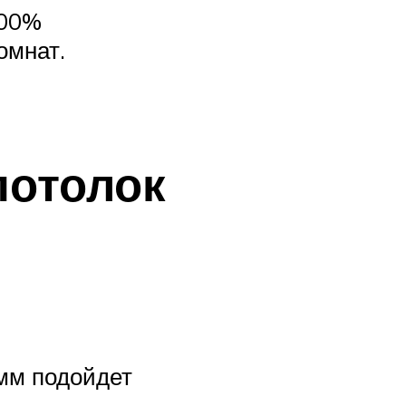
100%
омнат.
потолок
 мм подойдет