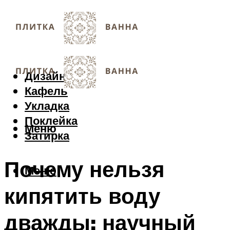
Дизайн
Кафель
Укладка
Поклейка
Меню
Затирка
Почему нельзя
Меню
кипятить воду
дважды: научный