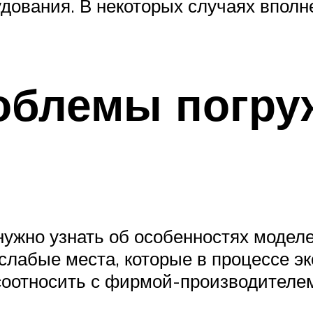
дования. В некоторых случаях вполн
облемы погр
нужно узнать об особенностях модел
 слабые места, которые в процессе э
соотносить с фирмой-производителе