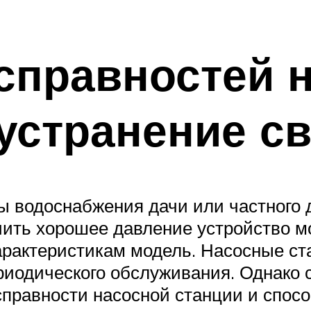
справностей 
 устранение с
 водоснабжения дачи или частного д
чить хорошее давление устройство м
рактеристикам модель. Насосные ст
риодического обслуживания. Однако 
справности насосной станции и спос