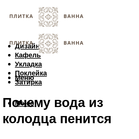
Дизайн
Кафель
Укладка
Поклейка
Меню
Затирка
Почему вода из
Меню
колодца пенится