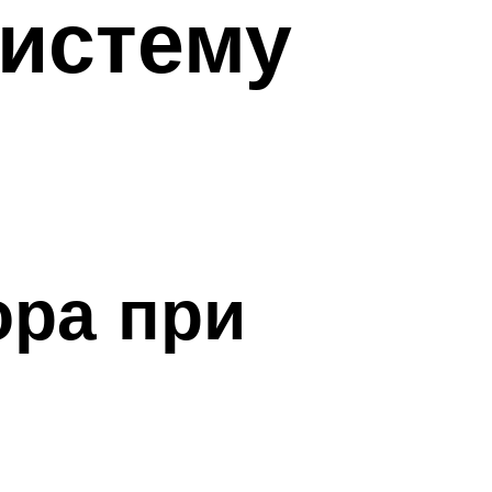
систему
ора при