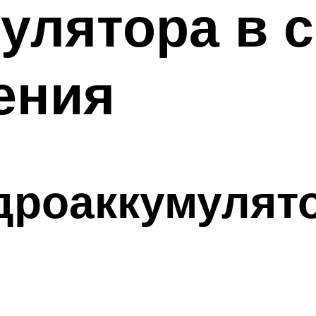
улятора в 
ения
дроаккумулят