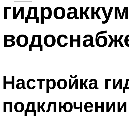
гидроаккум
водоснабж
Настройка ги
подключении