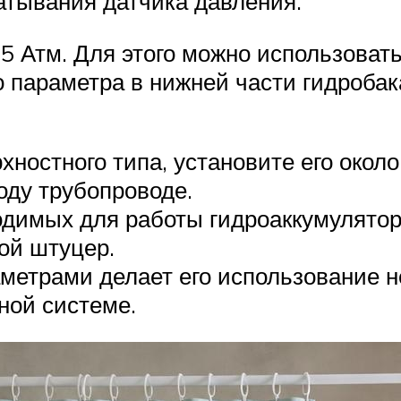
атывания датчика давления.
1,5 Атм. Для этого можно использова
го параметра в нижней части гидробак
ностного типа, установите его окол
оду трубопроводе.
ходимых для работы гидроаккумулято
ой штуцер.
метрами делает его использование 
ной системе.