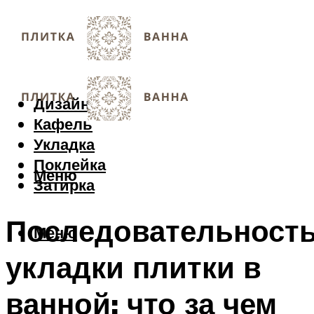
Дизайн
Кафель
Укладка
Поклейка
Меню
Затирка
Последовательност
Меню
укладки плитки в
ванной: что за чем