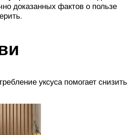
учно доказанных фактов о пользе
ерить.
ови
требление уксуса помогает снизить