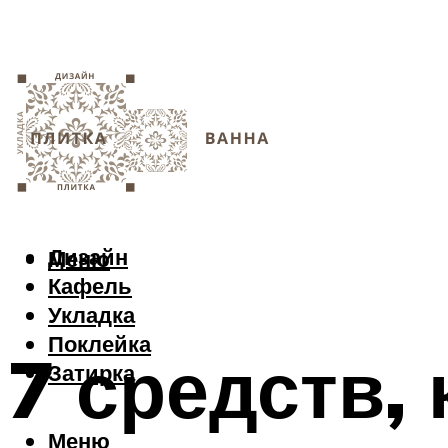
Дизайн
Меню
Кафель
Укладка
Поклейка
7 средств,
Затирка
Меню