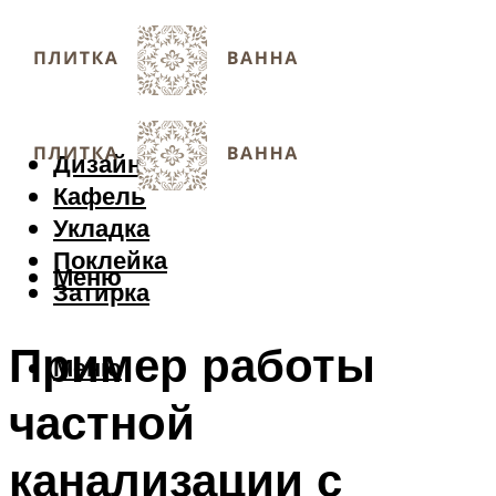
Дизайн
Кафель
Укладка
Поклейка
Меню
Затирка
Пример работы
Меню
частной
канализации с